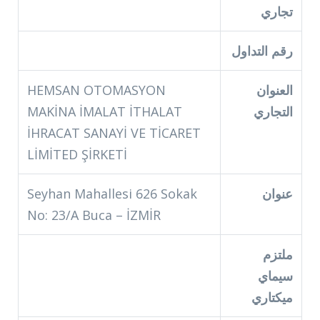
تجاري
رقم التداول
العنوان
HEMSAN OTOMASYON
التجاري
MAKİNA İMALAT İTHALAT
İHRACAT SANAYİ VE TİCARET
LİMİTED ŞİRKETİ
عنوان
Seyhan Mahallesi 626 Sokak
No: 23/A Buca – İZMİR
ملتزم
سيماي
ميكتاري