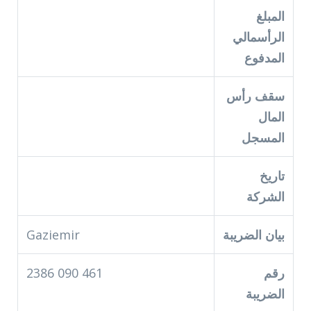
المبلغ
الرأسمالي
المدفوع
سقف رأس
المال
المسجل
تاريخ
الشركة
بيان الضريبة
Gaziemir
رقم
461 090 2386
الضريبة