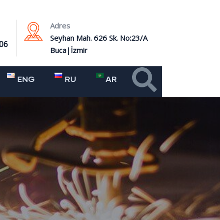
Adres
Seyhan Mah. 626 Sk. No:23/A
06
Buca|İzmir
ENG
RU
AR