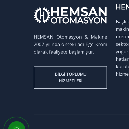
HE
Başlı
makin
üretm
HEMSAN Otomasyon & Makine
sektö
2007 yılında önceki adı Ege Krom
yoğu
olarak faaliyete başlamıştır.
hatla
kurul
hizme
BILGI TOPLUMU
HIZMETLERI