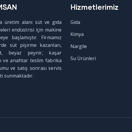
MSAN
Hizmetlerimiz
ca üretim alanı süt ve gıda
Gıda
eleri endüstrisi için makine
Kimya
eye başlamıştır. Firmamız
rde süt pişirme kazanları,
Nargile
rt, beyaz peynir, kaşar
Su Ürünleri
rı ve anahtar teslim fabrika
umu ve satış sonrası servis
ti sunmaktadır.